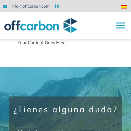
Saltar
info@offcarbon.com
al
contenido
To
Your Content Goes Here
Na
INICIO
QUIÉNES SOMOS
SOLUCIONES
NUESTRO EQUIPO
¿Tienes alguna duda?
NOTICIAS