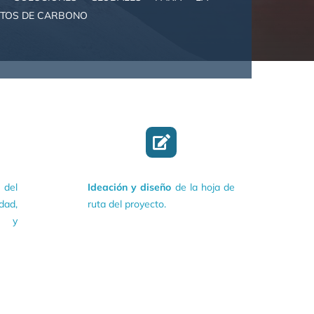
ITOS DE CARBONO
del
Ideación y diseño
de la hoja de
dad,
ruta del proyecto.
s y